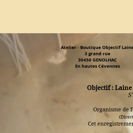
Atelier - Boutique Objectif Lain
3 grand rue
30450 GENOLHAC
En hautes Cévennes
Objectif : Laine
S
Organisme de f
(Direc
Cet enregistremen