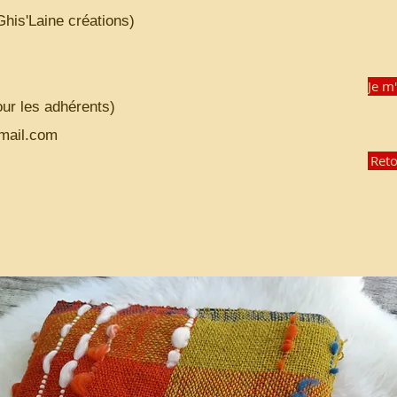
Ghis'Laine créations)
Je m
our les adhérents)
gmail.com
Reto