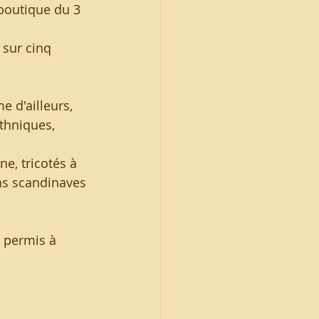
/boutique du 3 
 sur cinq 
 d'ailleurs, 
ethniques, 
e, tricotés à 
ns scandinaves 
 permis à 