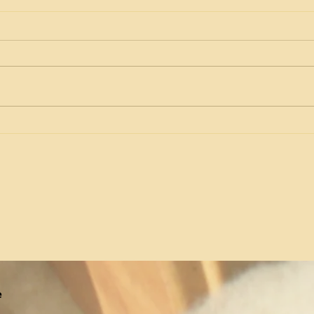
Rend
Créer ses bijoux en laine
e